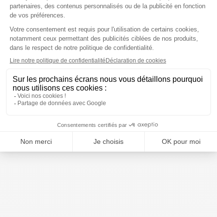
Vitry
Vitry
Super Polissoir
Be Green vernis à ongles
Professionnel Vitry
Lin 6ml
Prix moyen constaté
Prix moyen constaté
5,68 €
5,39 €