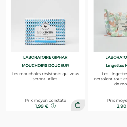
LABORATOIRE GIPHAR
LABORATO
MOUCHOIRS DOUCEUR
Lingettes 
Les mouchoirs résistants qui vous
Les Lingette
seront utiles.
nettoient tout e
de mo
Prix moyen constaté
Prix moye
1,99 €
2,9