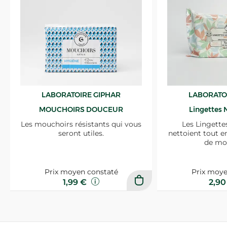
LABORATOIRE GIPHAR
LABORATO
MOUCHOIRS DOUCEUR
Lingettes 
Les mouchoirs résistants qui vous
Les Lingette
seront utiles.
nettoient tout e
de mo
Prix moyen constaté
Prix moye
1,99 €
2,9