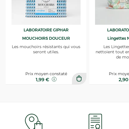
LABORATOIRE GIPHAR
LABORATO
MOUCHOIRS DOUCEUR
Lingettes 
Les mouchoirs résistants qui vous
Les Lingette
seront utiles.
nettoient tout e
de mo
Prix moyen constaté
Prix moye
1,99 €
2,9