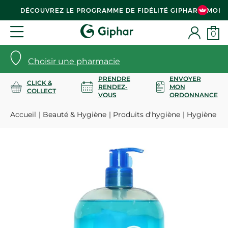
DÉCOUVREZ LE PROGRAMME DE FIDÉLITÉ GIPHAR & MOI
0
Choisir une pharmacie
PRENDRE
ENVOYER
CLICK &
RENDEZ-
MON
COLLECT
VOUS
ORDONNANCE
Accueil
Beauté & Hygiène
Produits d'hygiène
Hygiène co