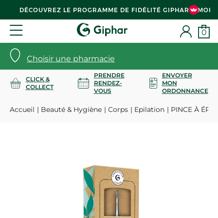
DÉCOUVREZ LE PROGRAMME DE FIDÉLITÉ GIPHAR & MOI
0
Choisir une pharmacie
PRENDRE
ENVOYER
CLICK &
RENDEZ-
MON
COLLECT
VOUS
ORDONNANCE
Accueil
Beauté & Hygiène
Corps
Epilation
PINCE À ÉPIL