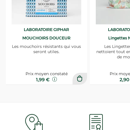
LABORATOIRE GIPHAR
LABORATO
MOUCHOIRS DOUCEUR
Lingettes 
Les mouchoirs résistants qui vous
Les Lingette
seront utiles.
nettoient tout e
de mo
Prix moyen constaté
Prix moye
1,99 €
2,9