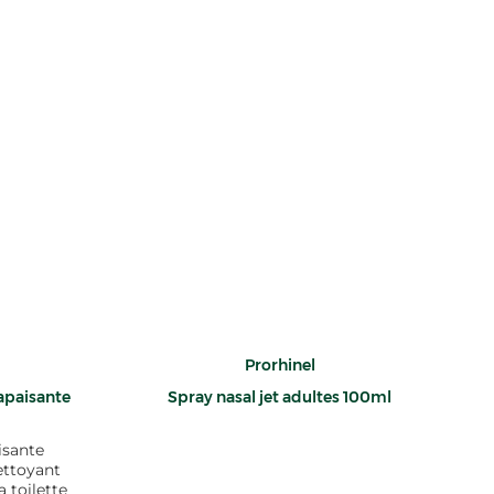
Prorhinel
apaisante
Spray nasal jet adultes 100ml
isante
ettoyant
 toilette