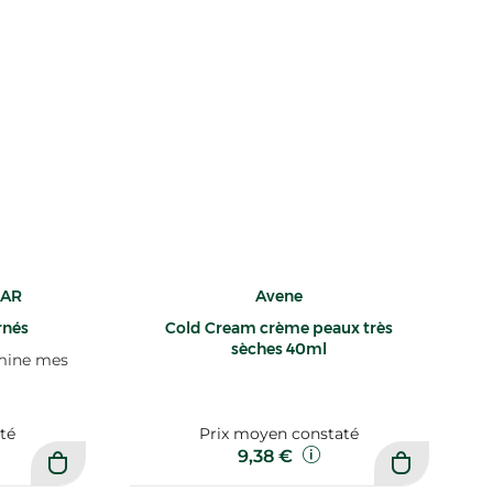
HAR
Avene
rnés
Cold Cream crème peaux très
sèches 40ml
imine mes
té
Prix moyen constaté
9,38 €