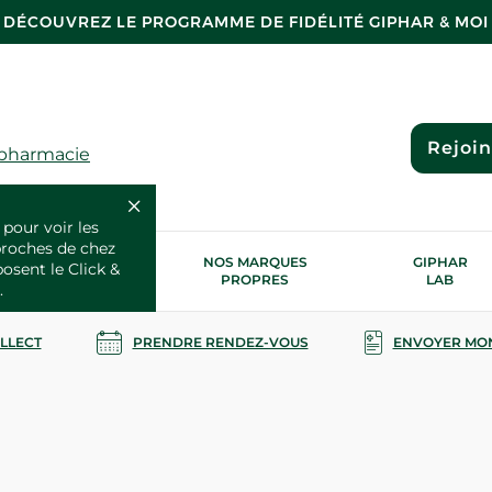
DÉCOUVREZ LE PROGRAMME DE FIDÉLITÉ GIPHAR & MOI
Rejoi
 pharmacie
 pour voir les
proches de chez
OS SERVICES
NOS MARQUES
GIPHAR
posent le Click &
SANTÉ
PROPRES
LAB
.
OLLECT
PRENDRE RENDEZ-VOUS
ENVOYER MO