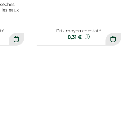
 sèches,
 les eaux
té
Prix moyen constaté
8,31 €