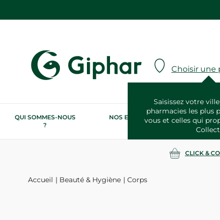
Choisir une
Saisissez votre ville
pharmacies les plus 
QUI SOMMES-NOUS
NOS ENGAGEMENTS
N
vous et celles qui pro
?
RSE
Collect
CLICK & C
Accueil
Beauté & Hygiène
Corps