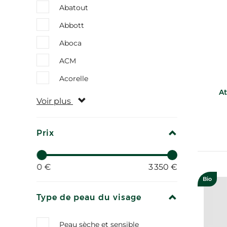
Abatout
Abbott
Aboca
ACM
Acorelle
At
Voir plus
REPLIER
Prix
0 €
3 350 €
Bio
REPLIER
Type de peau du visage
Peau sèche et sensible