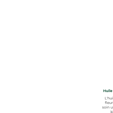
Huile
L'hu
fleu
soin u
k