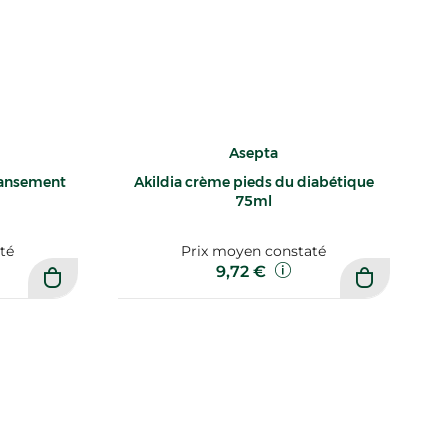
Asepta
pansement
Akildia crème pieds du diabétique
75ml
té
Prix moyen constaté
9,72 €