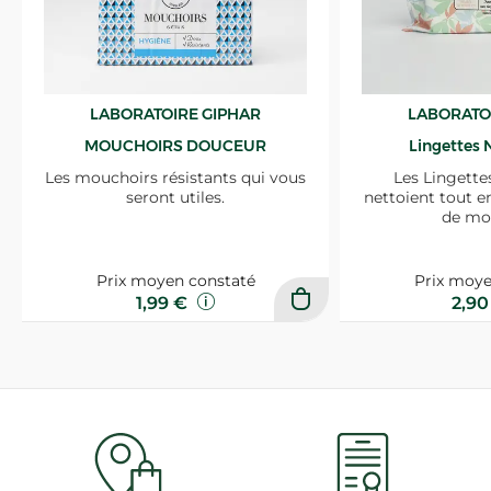
LABORATOIRE GIPHAR
LABORATO
MOUCHOIRS DOUCEUR
Lingettes 
Les mouchoirs résistants qui vous
Les Lingette
seront utiles.
nettoient tout e
de mo
Prix moyen constaté
Prix moye
1,99 €
2,9