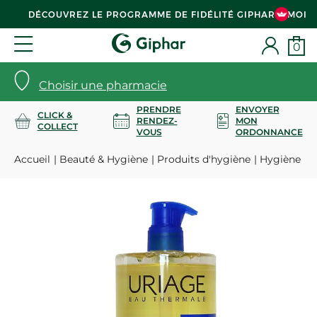
DÉCOUVREZ LE PROGRAMME DE FIDÉLITÉ GIPHAR & MOI
0
Choisir une pharmacie
PRENDRE
ENVOYER
CLICK &
RENDEZ-
MON
COLLECT
VOUS
ORDONNANCE
Accueil
Beauté & Hygiène
Produits d'hygiène
Hygiène co