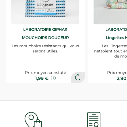
LABORATOIRE GIPHAR
LABORATO
MOUCHOIRS DOUCEUR
Lingettes 
Les mouchoirs résistants qui vous
Les Lingette
seront utiles.
nettoient tout e
de mo
Prix moyen constaté
Prix moye
1,99 €
2,9