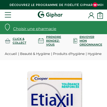
DÉCOUVREZ LE PROGRAMME DE FIDÉLITÉ GIPHAR & MOI
0
Choisir une pharmacie
PRENDRE
ENVOYER
CLICK &
RENDEZ-
MON
COLLECT
VOUS
ORDONNANCE
Accueil
Beauté & Hygiène
Produits d'hygiène
Hygiène co