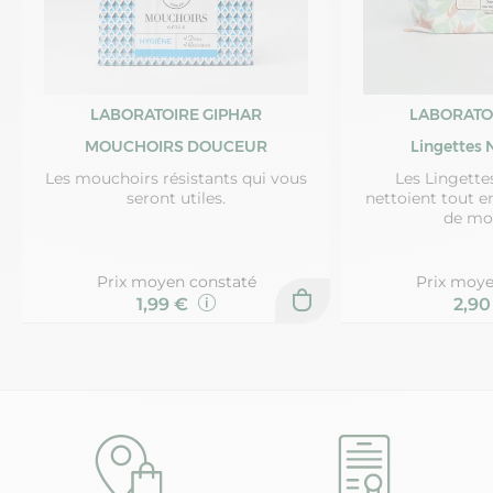
LABORATOIRE GIPHAR
LABORATO
MOUCHOIRS DOUCEUR
Lingettes 
Les mouchoirs résistants qui vous
Les Lingette
seront utiles.
nettoient tout e
de mo
Prix moyen constaté
Prix moye
1,99 €
2,9