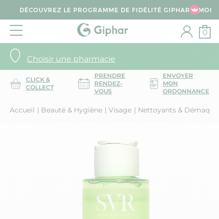
DÉCOUVREZ LE PROGRAMME DE FIDÉLITÉ GIPHAR & MOI
0
Choisir une pharmacie
PRENDRE
ENVOYER
CLICK &
RENDEZ-
MON
COLLECT
VOUS
ORDONNANCE
Accueil
Beauté & Hygiène
Visage
Nettoyants & Démaquil