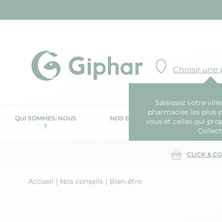
Choisir une
Saisissez votre ville
pharmacies les plus 
QUI SOMMES-NOUS
NOS ENGAGEMENTS
N
vous et celles qui pro
?
RSE
Collect
CLICK & C
Accueil
Nos conseils
Bien-être