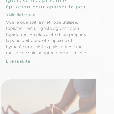
Quels soins après une
épilation pour apaiser la peau
?
8 Min de lecture
Quelle que soit la méthode utilisée,
l'épilation est un geste agressif pour
l'épiderme. En plus d'être bien préparée,
la peau doit donc être apaisée et
hydratée une fois les poils retirés. Une
routine de soin adaptée permet en effet
de conserver une peau douce et lisse le
Lire la suite
plus longtemps possible, tout en limitant
l'apparition de petits boutons, de
rougeurs ou de poils incarnés. Alors
comment prendre soin de sa peau aprês
une séance d'épilation ? Quels produits
utiliser pour l'apaiser et l'hydrater ? Et
quels sont les gestes à éviter ?