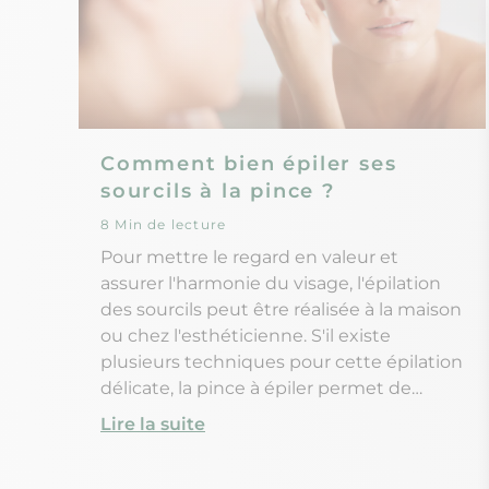
Comment bien épiler ses
sourcils à la pince ?
8 Min de lecture
Pour mettre le regard en valeur et
assurer l'harmonie du visage, l'épilation
des sourcils peut être réalisée à la maison
ou chez l'esthéticienne. S'il existe
plusieurs techniques pour cette épilation
délicate, la pince à épiler permet de
retirer les poils un par un, et offre un
Lire la suite
résultat net et précis. Alors comment
bien épiler et dessiner ses sourcils à la