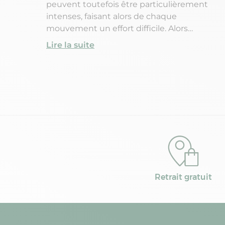
peuvent toutefois être particulièrement
intenses, faisant alors de chaque
mouvement un effort difficile. Alors
qu’est-ce qu’une courbature exactement
Lire la suite
? Comment soulager les courbatures
rapidement ? Et est-il bon de refaire du
sport sur des courbatures ?
Retrait gratuit