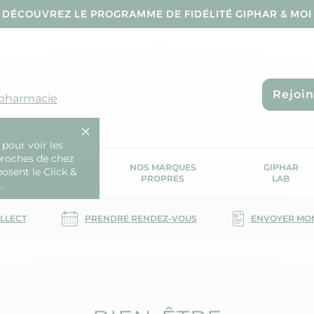
DÉCOUVREZ LE PROGRAMME DE FIDÉLITÉ GIPHAR & MOI
Rejoi
 pharmacie
 pour voir les
proches de chez
OS SERVICES
NOS MARQUES
GIPHAR
posent le Click &
SANTÉ
PROPRES
LAB
.
OLLECT
PRENDRE RENDEZ-VOUS
ENVOYER MO