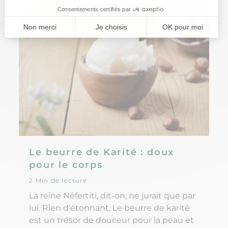
profondeur. Alors pourquoi la peau est-
elle parfois très sèche ? Comment faire
pour hydrater une peau sèche ou très
sèche en profondeur ? Et dans quels cas
consulter ?
Le beurre de Karité : doux
pour le corps
2 Min de lecture
La reine Néfertiti, dit-on, ne jurait que par
lui. Rien d'étonnant. Le beurre de karité
est un trésor de douceur pour la peau et