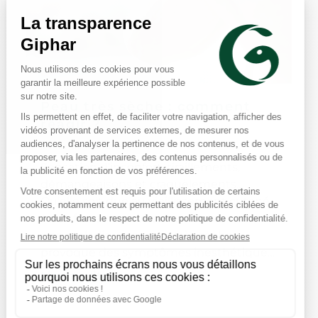
Peau très sèche : comment
réagir ?
9 Min de lecture
Sensation d’inconfort, tiraillements,
démangeaisons et craquèlements…
Qu’elle soit due au vieillissement cutané,
à des facteurs environnementaux ou à
une maladie, une peau très sèche
provoque des symptômes inesthétiques
et désagréables. Heureusement,
Lire la suite
plusieurs mesures d’hygiène et produits
adaptés permettent de la réhydrater en