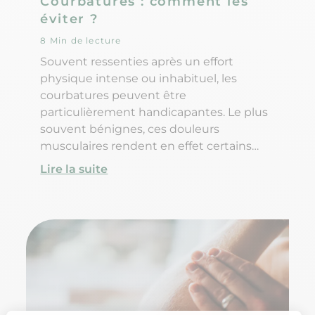
Courbatures : comment les
éviter ?
8 Min de lecture
Souvent ressenties après un effort
physique intense ou inhabituel, les
courbatures peuvent être
particulièrement handicapantes. Le plus
souvent bénignes, ces douleurs
musculaires rendent en effet certains
mouvements difficiles, voire très
Lire la suite
douloureux. Alors à quoi les courbatures
sont-elles dues exactement ? Comment
ne pas avoir de courbatures le lendemain
d'une séance de sport ? Et comment les
soulager ?