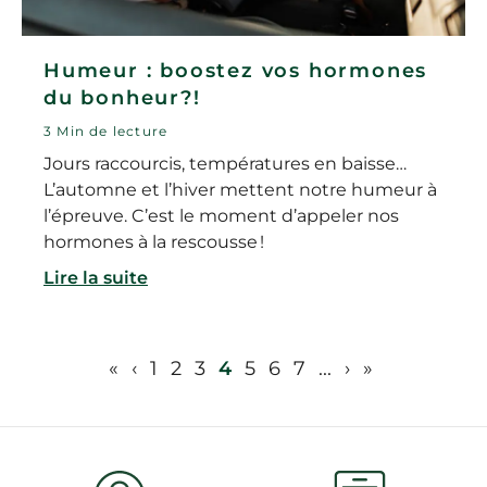
Humeur : boostez vos hormones
du bonheur?!
3 Min de lecture
Jours raccourcis, températures en baisse…
L’automne et l’hiver mettent notre humeur à
l’épreuve. C’est le moment d’appeler nos
hormones à la rescousse !
Lire la suite
«
‹
1
2
3
4
5
6
7
...
›
»