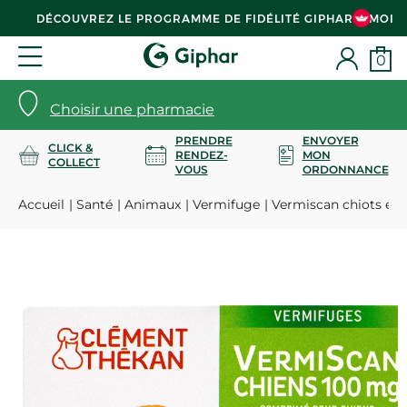
DÉCOUVREZ LE PROGRAMME DE FIDÉLITÉ GIPHAR & MOI
0
Choisir une pharmacie
PRENDRE
ENVOYER
CLICK &
RENDEZ-
MON
COLLECT
VOUS
ORDONNANCE
Accueil
Santé
Animaux
Vermifuge
Vermiscan chiots et 