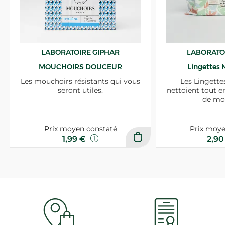
LABORATOIRE GIPHAR
LABORATO
MOUCHOIRS DOUCEUR
Lingettes 
Les mouchoirs résistants qui vous
Les Lingette
seront utiles.
nettoient tout e
de mo
Prix moyen constaté
Prix moye
1,99 €
2,9