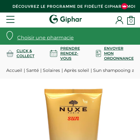
DÉCOUVREZ LE PROGRAMME DE FIDÉLITÉ GIPHAR & MOI
0
Choisir une pharmacie
PRENDRE
ENVOYER
CLICK &
RENDEZ-
MON
COLLECT
VOUS
ORDONNANCE
Accueil
Santé
Solaires
Après soleil
Sun shampooing aprè