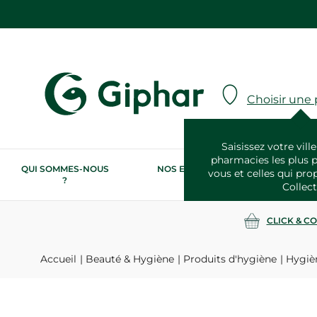
Choisir une
Saisissez votre ville
pharmacies les plus 
QUI SOMMES-NOUS
NOS ENGAGEMENTS
N
vous et celles qui pro
?
RSE
Collect
CLICK & C
Accueil
Beauté & Hygiène
Produits d'hygiène
Hygiè