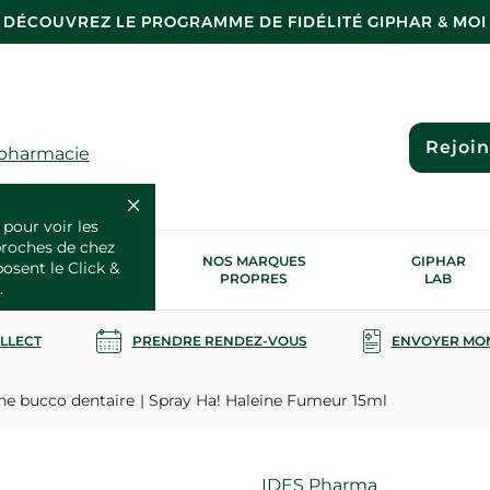
DÉCOUVREZ LE PROGRAMME DE FIDÉLITÉ GIPHAR & MOI
Rejoi
 pharmacie
 pour voir les
proches de chez
OS SERVICES
NOS MARQUES
GIPHAR
posent le Click &
SANTÉ
PROPRES
LAB
.
OLLECT
PRENDRE RENDEZ-VOUS
ENVOYER MO
ne bucco dentaire
Spray Ha! Haleine Fumeur 15ml
Marque
IDES Pharma