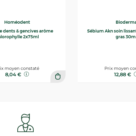
Homéodent
Bioderm
ce dents & gencives arôme
Sébium Akn soin lissant p
lorophylle 2x75ml
gras 30m
ix moyen constaté
Prix moyen co
8,04 €
12,88 €