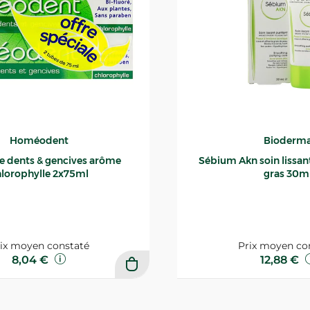
Homéodent
Bioderm
ce dents & gencives arôme
Sébium Akn soin lissant p
lorophylle 2x75ml
gras 30m
ix moyen constaté
Prix moyen co
8,04 €
12,88 €