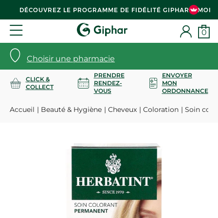
DÉCOUVREZ LE PROGRAMME DE FIDÉLITÉ GIPHAR & MOI
0
Choisir une pharmacie
PRENDRE
ENVOYER
CLICK &
RENDEZ-
MON
COLLECT
VOUS
ORDONNANCE
Accueil
Beauté & Hygiène
Cheveux
Coloration
Soin color