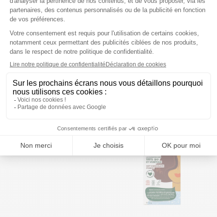
Herbatint
Herbatint
Soin colorant 4M châtain
Soin colorant 7D blond
acajou
doré