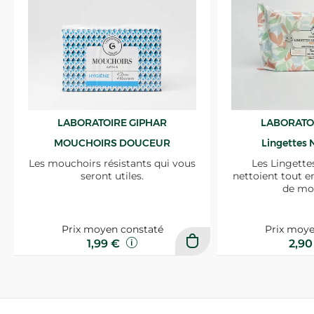
LABORATOIRE GIPHAR
LABORATO
MOUCHOIRS DOUCEUR
Lingettes 
Les mouchoirs résistants qui vous
Les Lingette
seront utiles.
nettoient tout e
de mo
Prix moyen constaté
Prix moye
1,99 €
2,9