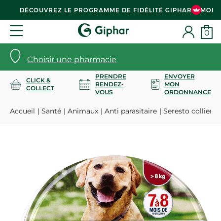
DÉCOUVREZ LE PROGRAMME DE FIDÉLITÉ GIPHAR & MOI
0
Choisir une pharmacie
PRENDRE
ENVOYER
CLICK &
RENDEZ-
MON
COLLECT
VOUS
ORDONNANCE
Accueil
Santé
Animaux
Anti parasitaire
Seresto collier g