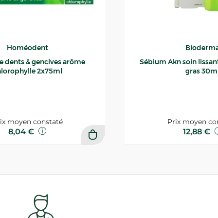
Homéodent
Bioderm
ce dents & gencives arôme
Sébium Akn soin lissant p
lorophylle 2x75ml
gras 30m
ix moyen constaté
Prix moyen co
8,04 €
12,88 €