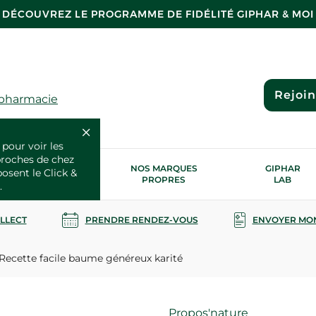
DÉCOUVREZ LE PROGRAMME DE FIDÉLITÉ GIPHAR & MOI
Rejoi
 pharmacie
 pour voir les
proches de chez
OS SERVICES
NOS MARQUES
GIPHAR
posent le Click &
SANTÉ
PROPRES
LAB
.
OLLECT
PRENDRE RENDEZ-VOUS
ENVOYER MO
Recette facile baume généreux karité
Marque
Propos'nature