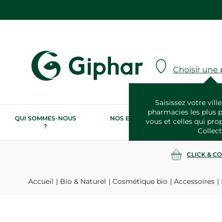
Choisir une
Saisissez votre ville
pharmacies les plus 
QUI SOMMES-NOUS
NOS ENGAGEMENTS
N
vous et celles qui pro
?
RSE
Collect
CLICK & C
Accueil
Bio & Naturel
Cosmétique bio
Accessoires