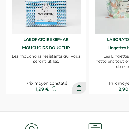
LABORATOIRE GIPHAR
LABORATO
MOUCHOIRS DOUCEUR
Lingettes 
Les mouchoirs résistants qui vous
Les Lingette
seront utiles.
nettoient tout e
de mo
Prix moyen constaté
Prix moye
1,99 €
2,9