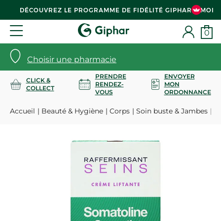
DÉCOUVREZ LE PROGRAMME DE FIDÉLITÉ GIPHAR & MOI
0
Choisir une pharmacie
PRENDRE
ENVOYER
CLICK &
RENDEZ-
MON
COLLECT
VOUS
ORDONNANCE
Accueil
Beauté & Hygiène
Corps
Soin buste & Jambes
Ra