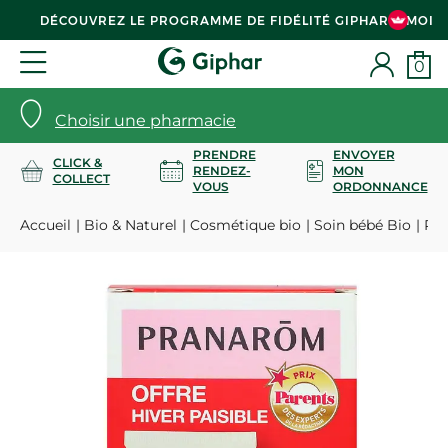
DÉCOUVREZ LE PROGRAMME DE FIDÉLITÉ GIPHAR & MOI
0
Choisir une pharmacie
PRENDRE
ENVOYER
CLICK &
RENDEZ-
MON
COLLECT
VOUS
ORDONNANCE
Accueil
Bio & Naturel
Cosmétique bio
Soin bébé Bio
Pra