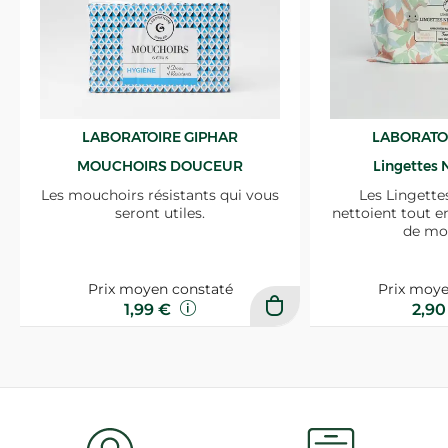
LABORATOIRE GIPHAR
LABORATO
MOUCHOIRS DOUCEUR
Lingettes 
Les mouchoirs résistants qui vous
Les Lingette
seront utiles.
nettoient tout e
de mo
Prix moyen constaté
Prix moye
1,99 €
2,9