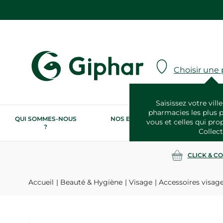
Choisir une
Saisissez votre ville
pharmacies les plus 
QUI SOMMES-NOUS
NOS ENGAGEMENTS
N
vous et celles qui pro
?
RSE
Collect
CLICK & C
Accueil
Beauté & Hygiène
Visage
Accessoires visag