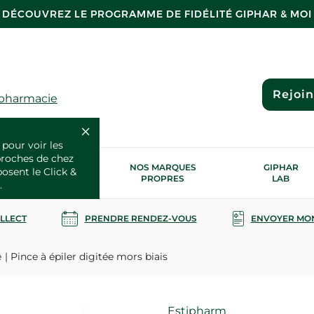
DÉCOUVREZ LE PROGRAMME DE FIDÉLITÉ GIPHAR & MOI
Rejoi
 pharmacie
 pour voir les
proches de chez
OS SERVICES
NOS MARQUES
GIPHAR
posent le Click &
SANTÉ
PROPRES
LAB
.
OLLECT
PRENDRE RENDEZ-VOUS
ENVOYER MO
e
Pince à épiler digitée mors biais
Marque
Estipharm