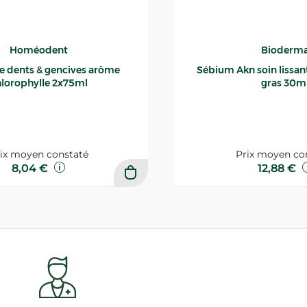
Homéodent
Bioderm
ce dents & gencives arôme
Sébium Akn soin lissant p
lorophylle 2x75ml
gras 30m
ix moyen constaté
Prix moyen co
8,04 €
12,88 €