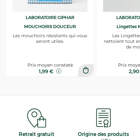
LABORATOIRE GIPHAR
LABORATO
MOUCHOIRS DOUCEUR
Lingettes 
Les mouchoirs résistants qui vous
Les Lingette
seront utiles.
nettoient tout e
de mo
Prix moyen constaté
Prix moye
1,99 €
2,9
Retrait gratuit
Origine des produits