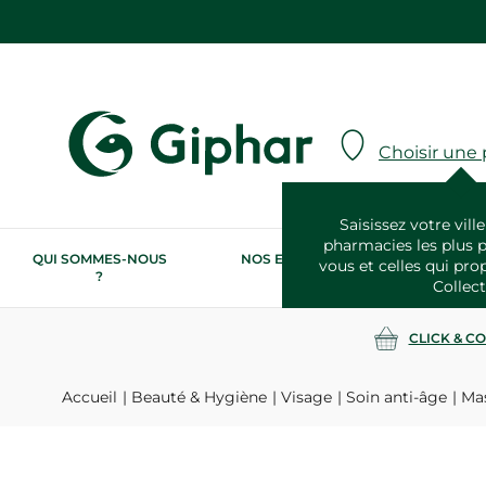
Choisir une
Saisissez votre ville
pharmacies les plus 
QUI SOMMES-NOUS
NOS ENGAGEMENTS
N
vous et celles qui pro
?
RSE
Collect
CLICK & C
Accueil
Beauté & Hygiène
Visage
Soin anti-âge
Mas