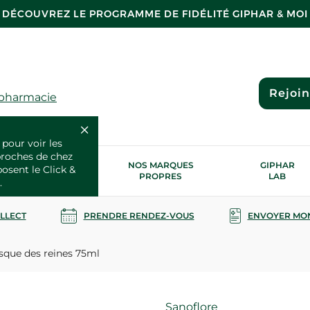
DÉCOUVREZ LE PROGRAMME DE FIDÉLITÉ GIPHAR & MOI
Rejoi
 pharmacie
 pour voir les
proches de chez
OS SERVICES
NOS MARQUES
GIPHAR
posent le Click &
SANTÉ
PROPRES
LAB
.
OLLECT
PRENDRE RENDEZ-VOUS
ENVOYER MO
que des reines 75ml
Marque
Sanoflore