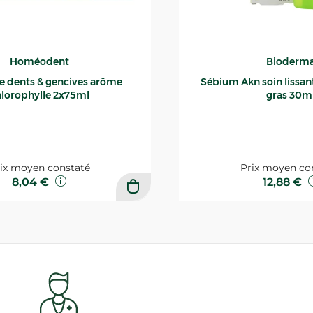
Homéodent
Bioderm
ce dents & gencives arôme
Sébium Akn soin lissant p
lorophylle 2x75ml
gras 30m
ix moyen constaté
Prix moyen co
8,04 €
12,88 €