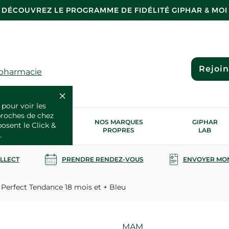
DÉCOUVREZ LE PROGRAMME DE FIDÉLITÉ GIPHAR & MOI
Rejoi
 pharmacie
 pour voir les
proches de chez
OS SERVICES
NOS MARQUES
GIPHAR
posent le Click &
SANTÉ
PROPRES
LAB
.
OLLECT
PRENDRE RENDEZ-VOUS
ENVOYER MO
Perfect Tendance 18 mois et + Bleu
Marque
MAM