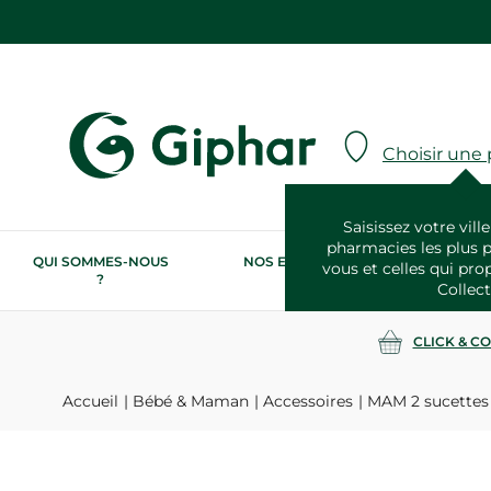
Choisir une
Saisissez votre ville
pharmacies les plus 
QUI SOMMES-NOUS
NOS ENGAGEMENTS
N
vous et celles qui pro
?
RSE
Collect
CLICK & C
Accueil
Bébé & Maman
Accessoires
MAM 2 sucettes 