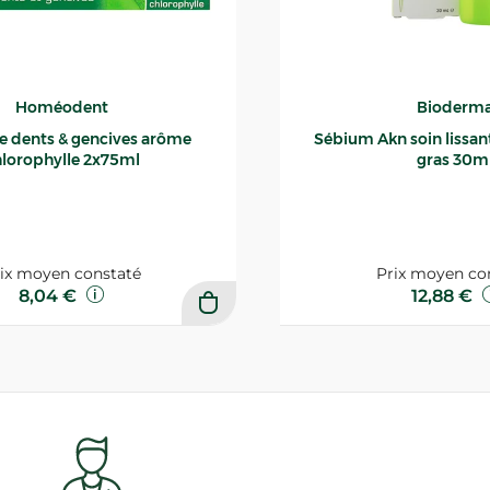
Homéodent
Bioderm
ce dents & gencives arôme
Sébium Akn soin lissant p
lorophylle 2x75ml
gras 30m
ix moyen constaté
Prix moyen co
8,04 €
12,88 €