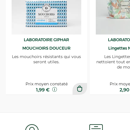
LABORATOIRE GIPHAR
LABORATO
MOUCHOIRS DOUCEUR
Lingettes 
Les mouchoirs résistants qui vous
Les Lingette
seront utiles.
nettoient tout e
de mo
Prix moyen constaté
Prix moye
1,99 €
2,9