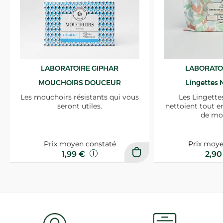
LABORATOIRE GIPHAR
LABORATO
MOUCHOIRS DOUCEUR
Lingettes 
Les mouchoirs résistants qui vous
Les Lingette
seront utiles.
nettoient tout e
de mo
Prix moyen constaté
Prix moye
1,99 €
2,9