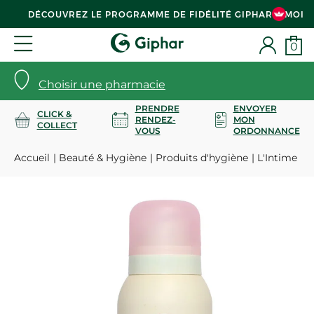
DÉCOUVREZ LE PROGRAMME DE FIDÉLITÉ GIPHAR & MOI
0
Choisir une pharmacie
PRENDRE
ENVOYER
CLICK &
RENDEZ-
MON
COLLECT
VOUS
ORDONNANCE
Accueil
Beauté & Hygiène
Produits d'hygiène
L'Intime mo