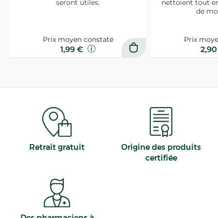
seront utiles.
nettoient tout e
de mo
Prix moyen constaté
Prix moye
1,99 €
2,9
Retrait gratuit
Origine des produits
certifiée
Des pharmaciens à