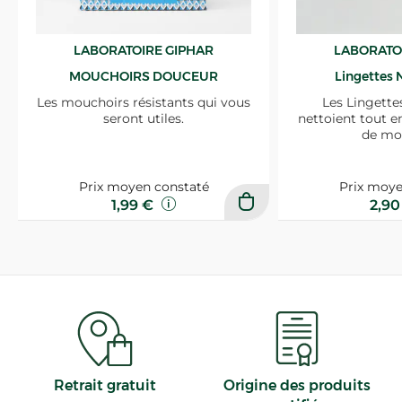
LABORATOIRE GIPHAR
LABORATO
MOUCHOIRS DOUCEUR
Lingettes 
Les mouchoirs résistants qui vous
Les Lingette
seront utiles.
nettoient tout e
de mo
Prix moyen constaté
Prix moye
1,99 €
2,9
Retrait gratuit
Origine des produits