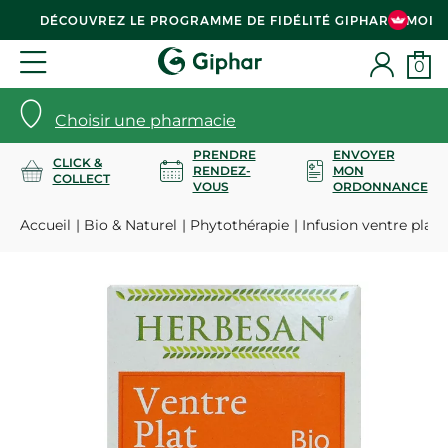
DÉCOUVREZ LE PROGRAMME DE FIDÉLITÉ GIPHAR & MOI
0
Choisir une pharmacie
PRENDRE
ENVOYER
CLICK &
RENDEZ-
MON
COLLECT
VOUS
ORDONNANCE
Accueil
Bio & Naturel
Phytothérapie
Infusion ventre plat 