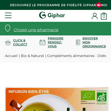
DÉCOUVREZ LE PROGRAMME DE FIDÉLITÉ GIPHAR & MOI
0
Choisir une pharmacie
PRENDRE
ENVOYER
CLICK &
RENDEZ-
MON
COLLECT
VOUS
ORDONNANCE
Accueil
Bio & Naturel
Compléments alimentaires - Diététi