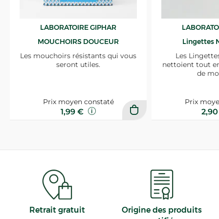
LABORATOIRE GIPHAR
LABORATO
MOUCHOIRS DOUCEUR
Lingettes 
Les mouchoirs résistants qui vous
Les Lingette
seront utiles.
nettoient tout e
de mo
Prix moyen constaté
Prix moye
1,99 €
2,9
Retrait gratuit
Origine des produits