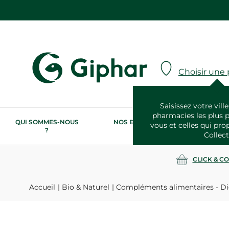
Choisir une
Saisissez votre ville
pharmacies les plus 
QUI SOMMES-NOUS
NOS ENGAGEMENTS
N
vous et celles qui pro
?
RSE
Collect
CLICK & C
Accueil
Bio & Naturel
Compléments alimentaires - Di