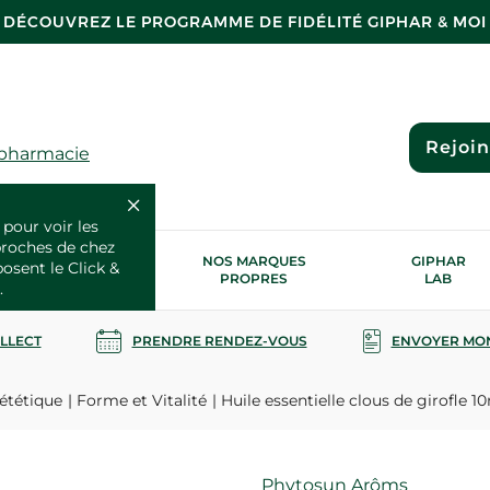
DÉCOUVREZ LE PROGRAMME DE FIDÉLITÉ GIPHAR & MOI
Rejoi
 pharmacie
 pour voir les
proches de chez
OS SERVICES
NOS MARQUES
GIPHAR
posent le Click &
SANTÉ
PROPRES
LAB
.
OLLECT
PRENDRE RENDEZ-VOUS
ENVOYER MO
ététique
Forme et Vitalité
Huile essentielle clous de girofle 1
Marque
Phytosun Arôms