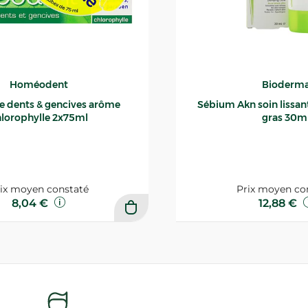
Homéodent
Bioderm
ce dents & gencives arôme
Sébium Akn soin lissant p
lorophylle 2x75ml
gras 30m
ix moyen constaté
Prix moyen co
8,04 €
12,88 €