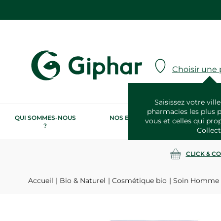
Choisir une
Saisissez votre ville
pharmacies les plus 
QUI SOMMES-NOUS
NOS ENGAGEMENTS
N
vous et celles qui pro
?
RSE
Collect
CLICK & C
Accueil
Bio & Naturel
Cosmétique bio
Soin Homme 