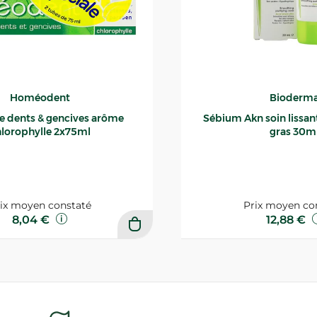
Homéodent
Bioderm
ce dents & gencives arôme
Sébium Akn soin lissant p
lorophylle 2x75ml
gras 30m
ix moyen constaté
Prix moyen co
8,04 €
12,88 €