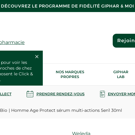
DÉCOUVREZ LE PROGRAMME DE FIDÉLITÉ GIPHAR & MOI
Rejoi
 pharmacie
 pour voir les
proches de chez
OS SERVICES
NOS MARQUES
GIPHAR
posent le Click &
SANTÉ
PROPRES
LAB
.
OLLECT
PRENDRE RENDEZ-VOUS
ENVOYER MO
Bio
Homme Age Protect sérum multi-actions 5en1 30ml
Marque
Weleda