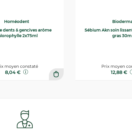
Homéodent
Bioderm
ce dents & gencives arôme
Sébium Akn soin lissant p
lorophylle 2x75ml
gras 30m
ix moyen constaté
Prix moyen co
8,04 €
12,88 €