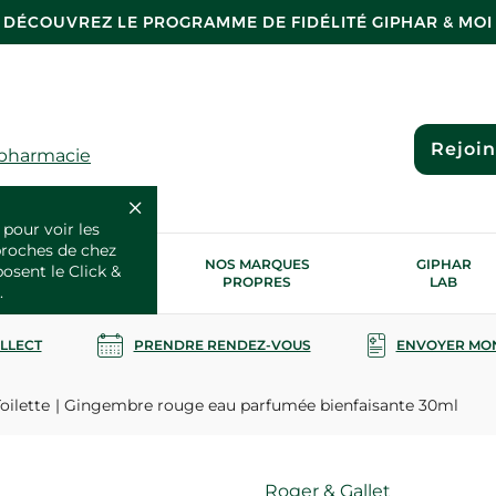
DÉCOUVREZ LE PROGRAMME DE FIDÉLITÉ GIPHAR & MOI
Rejoi
 pharmacie
 pour voir les
proches de chez
OS SERVICES
NOS MARQUES
GIPHAR
posent le Click &
SANTÉ
PROPRES
LAB
.
OLLECT
PRENDRE RENDEZ-VOUS
ENVOYER MO
oilette
Gingembre rouge eau parfumée bienfaisante 30ml
Marque
Roger & Gallet