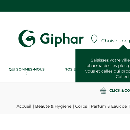
Choisir une
Saisissez votre ville
pharmacies les plus 
QUI SOMMES-NOUS
NOS ENGAGEMENTS
N
vous et celles qui pro
?
RSE
Collect
CLICK & C
Accueil
Beauté & Hygiène
Corps
Parfum & Eaux de T