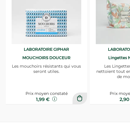
LABORATOIRE GIPHAR
LABORATO
MOUCHOIRS DOUCEUR
Lingettes 
Les mouchoirs résistants qui vous
Les Lingette
seront utiles.
nettoient tout e
de mo
Prix moyen constaté
Prix moye
1,99 €
2,9