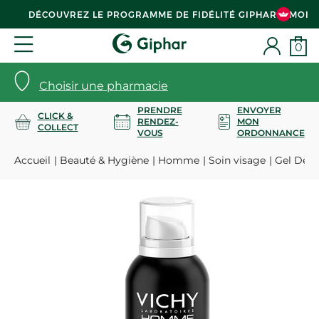
DÉCOUVREZ LE PROGRAMME DE FIDÉLITÉ GIPHAR & MOI
0
Choisir une pharmacie
PRENDRE
ENVOYER
CLICK &
RENDEZ-
MON
COLLECT
VOUS
ORDONNANCE
Accueil
Beauté & Hygiène
Homme
Soin visage
Gel De R