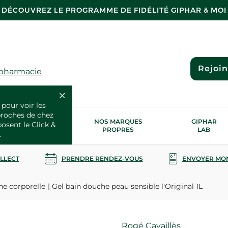
DÉCOUVREZ LE PROGRAMME DE FIDÉLITÉ GIPHAR & MOI
Rejoi
 pharmacie
 pour voir les
proches de chez
OS SERVICES
NOS MARQUES
GIPHAR
posent le Click &
SANTÉ
PROPRES
LAB
.
OLLECT
PRENDRE RENDEZ-VOUS
ENVOYER MO
ne corporelle
Gel bain douche peau sensible l'Original 1L
Marque
Rogé Cavaillès