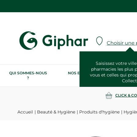
Choisir une
Saisissez votre ville
pharmacies les plus 
QUI SOMMES-NOUS
NOS ENGAGEMENTS
N
vous et celles qui pro
?
RSE
Collect
CLICK & C
Accueil
Beauté & Hygiène
Produits d'hygiène
Hygiè