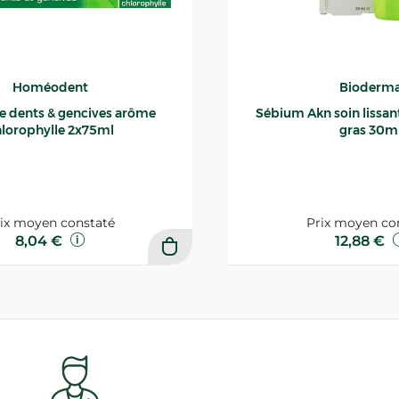
Homéodent
Bioderm
ce dents & gencives arôme
Sébium Akn soin lissant p
lorophylle 2x75ml
gras 30m
ix moyen constaté
Prix moyen co
8,04 €
12,88 €