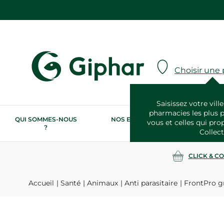
Choisir une
Saisissez votre ville
pharmacies les plus 
QUI SOMMES-NOUS
NOS ENGAGEMENTS
N
vous et celles qui pro
?
RSE
Collect
CLICK & C
Accueil
Santé
Animaux
Anti parasitaire
FrontPro gr