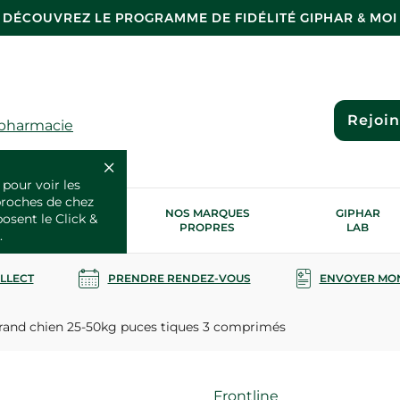
DÉCOUVREZ LE PROGRAMME DE FIDÉLITÉ GIPHAR & MOI
Rejoi
 pharmacie
 pour voir les
proches de chez
OS SERVICES
NOS MARQUES
GIPHAR
posent le Click &
SANTÉ
PROPRES
LAB
.
OLLECT
PRENDRE RENDEZ-VOUS
ENVOYER MO
and chien 25-50kg puces tiques 3 comprimés
Marque
Frontline