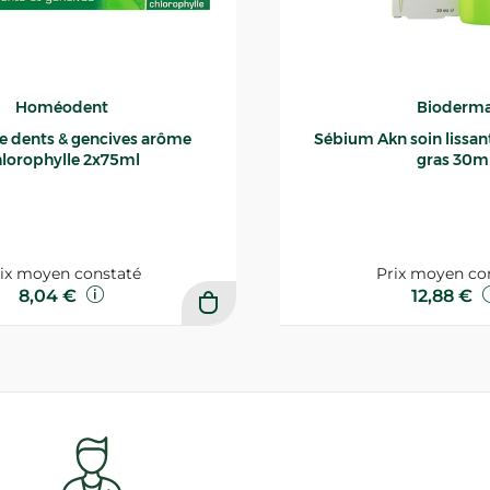
Homéodent
Bioderm
ce dents & gencives arôme
Sébium Akn soin lissant p
lorophylle 2x75ml
gras 30m
ix moyen constaté
Prix moyen co
8,04 €
12,88 €