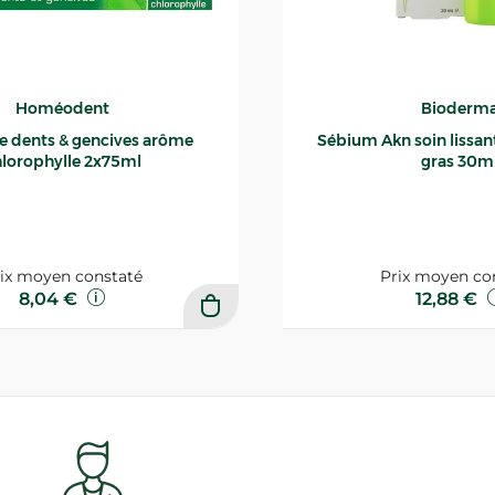
Homéodent
Bioderm
ce dents & gencives arôme
Sébium Akn soin lissant p
lorophylle 2x75ml
gras 30m
ix moyen constaté
Prix moyen co
8,04 €
12,88 €