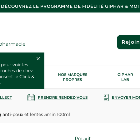
DÉCOUVREZ LE PROGRAMME DE FIDÉLITÉ GIPHAR & MOI
Rejoi
 pharmacie
 pour voir les
proches de chez
OS SERVICES
NOS MARQUES
GIPHAR
posent le Click &
SANTÉ
PROPRES
LAB
.
OLLECT
PRENDRE RENDEZ-VOUS
ENVOYER MO
anti-poux et lentes 5min 100ml
Marque
Pouxit