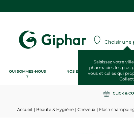
Choisir une
Saisissez votre ville
pharmacies les plus 
QUI SOMMES-NOUS
NOS ENGAGEMENTS
N
vous et celles qui pro
?
RSE
Collect
CLICK & C
Accueil
Beauté & Hygiène
Cheveux
Flash shampoing 