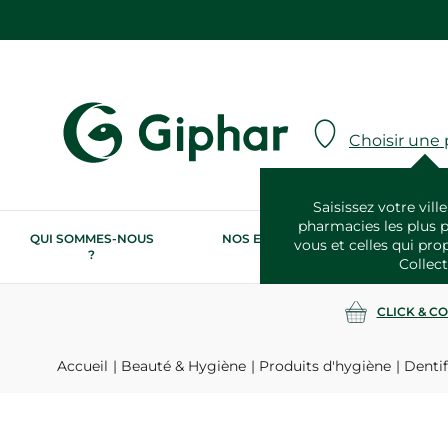
Choisir une
Saisissez votre ville
pharmacies les plus 
QUI SOMMES-NOUS
NOS ENGAGEMENTS
N
vous et celles qui pro
?
RSE
Collect
CLICK & C
Accueil
Beauté & Hygiène
Produits d'hygiène
Dentif