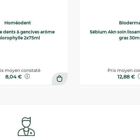
Homéodent
Bioderm
ce dents & gencives arôme
Sébium Akn soin lissant p
lorophylle 2x75ml
gras 30m
ix moyen constaté
Prix moyen co
8,04 €
12,88 €