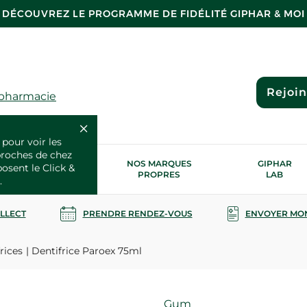
DÉCOUVREZ LE PROGRAMME DE FIDÉLITÉ GIPHAR & MOI
Rejoi
 pharmacie
 pour voir les
proches de chez
OS SERVICES
NOS MARQUES
GIPHAR
posent le Click &
SANTÉ
PROPRES
LAB
.
OLLECT
PRENDRE RENDEZ-VOUS
ENVOYER MO
rices
Dentifrice Paroex 75ml
Marque
Gum