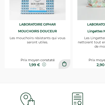
LABORATOIRE GIPHAR
LABORATO
MOUCHOIRS DOUCEUR
Lingettes 
Les mouchoirs résistants qui vous
Les Lingette
seront utiles.
nettoient tout e
de mo
Prix moyen constaté
Prix moye
1,99 €
2,9