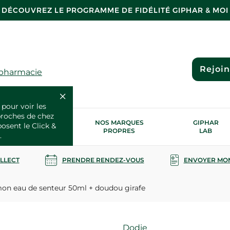
DÉCOUVREZ LE PROGRAMME DE FIDÉLITÉ GIPHAR & MOI
Rejoi
 pharmacie
 pour voir les
proches de chez
OS SERVICES
NOS MARQUES
GIPHAR
posent le Click &
SANTÉ
PROPRES
LAB
.
OLLECT
PRENDRE RENDEZ-VOUS
ENVOYER MO
on eau de senteur 50ml + doudou girafe
Marque
Dodie