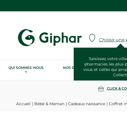
Choisir une
Saisissez votre ville
pharmacies les plus 
QUI SOMMES-NOUS
NOS ENGAGEMENTS
N
vous et celles qui pro
?
RSE
Collect
CLICK & C
Accueil
Bébé & Maman
Cadeaux naissance
Coffret m