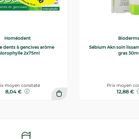
Homéodent
Bioderm
ce dents & gencives arôme
Sébium Akn soin lissant p
lorophylle 2x75ml
gras 30m
ix moyen constaté
Prix moyen co
8,04 €
12,88 €