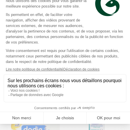
Dodie
Dodie
Boîte doseuse lait 3
Lunettes de soleil bébé
compartiments transport
+18m bleu
bleue
Prix moyen constaté
Prix moyen constaté
7,72 €
17,68 €