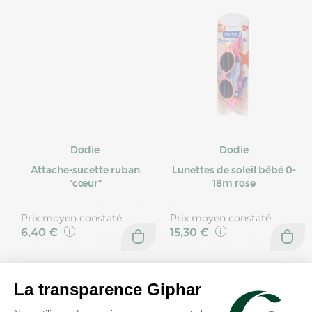
Dodie
Dodie
Attache-sucette ruban
Lunettes de soleil bébé 0-
"cœur"
18m rose
Prix moyen constaté
Prix moyen constaté
6,40 €
15,30 €