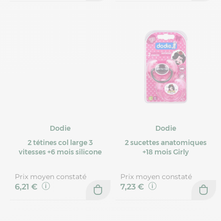
Dodie
Dodie
2 tétines col large 3
2 sucettes anatomiques
vitesses +6 mois silicone
+18 mois Girly
Prix moyen constaté
Prix moyen constaté
6,21 €
7,23 €