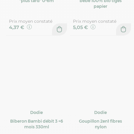
"plus tard" 0-6m
bébé 100% bio tiges
papier
Prix moyen constaté
Prix moyen constaté
4,37 €
5,05 €
Dodie
Dodie
Biberon Bambi débit 3 +6
Goupillon 2en1 fibres
mois 330ml
nylon