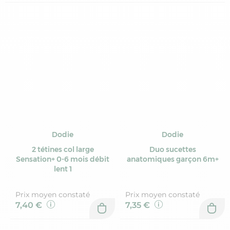
Dodie
Dodie
2 tétines col large
Duo sucettes
Sensation+ 0-6 mois débit
anatomiques garçon 6m+
lent 1
Prix moyen constaté
Prix moyen constaté
7,40 €
7,35 €