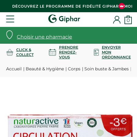
DÉCOUVREZ LE PROGRAMME DE FIDÉLITÉ GIPHAR & MOI
0
Choisir une pharmacie
PRENDRE
ENVOYER
CLICK &
RENDEZ-
MON
COLLECT
VOUS
ORDONNANCE
Accueil
Beauté & Hygiène
Corps
Soin buste & Jambes
Ci