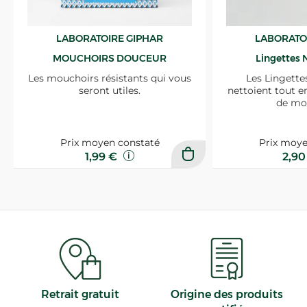
LABORATOIRE GIPHAR
LABORATO
MOUCHOIRS DOUCEUR
Lingettes 
Les mouchoirs résistants qui vous
Les Lingette
seront utiles.
nettoient tout e
de mo
Prix moyen constaté
Prix moye
1,99 €
2,9
Retrait gratuit
Origine des produits