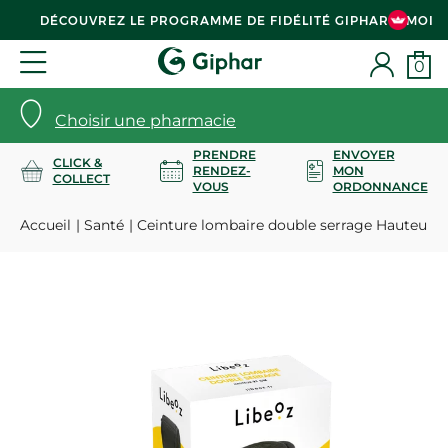
DÉCOUVREZ LE PROGRAMME DE FIDÉLITÉ GIPHAR & MOI
0
Choisir une pharmacie
PRENDRE
ENVOYER
CLICK &
RENDEZ-
MON
COLLECT
VOUS
ORDONNANCE
Accueil
Santé
Ceinture lombaire double serrage Hauteur 21 -