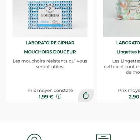
LABORATOIRE GIPHAR
LABORATO
MOUCHOIRS DOUCEUR
Lingettes 
Les mouchoirs résistants qui vous
Les Lingette
seront utiles.
nettoient tout e
de mo
Prix moyen constaté
Prix moye
1,99 €
2,9