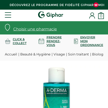
DÉCOUVREZ LE PROGRAMME DE FIDÉLITÉ GIPHAR & MOI
0
Choisir une pharmacie
PRENDRE
ENVOYER
CLICK &
RENDEZ-
MON
COLLECT
VOUS
ORDONNANCE
Accueil
Beauté & Hygiène
Visage
Soin traitant
Biology A