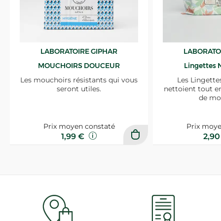
LABORATOIRE GIPHAR
LABORATO
MOUCHOIRS DOUCEUR
Lingettes 
Les mouchoirs résistants qui vous
Les Lingette
seront utiles.
nettoient tout e
de mo
Prix moyen constaté
Prix moye
1,99 €
2,9