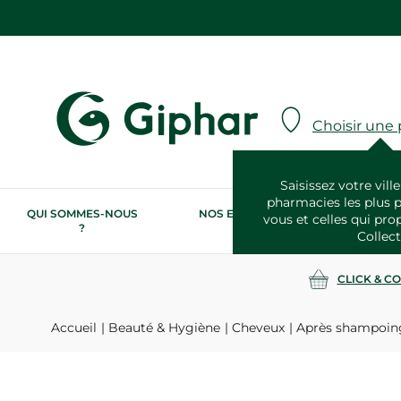
Choisir une
Saisissez votre ville
pharmacies les plus 
QUI SOMMES-NOUS
NOS ENGAGEMENTS
N
vous et celles qui pro
?
RSE
Collect
CLICK & C
Accueil
Beauté & Hygiène
Cheveux
Après shampoin