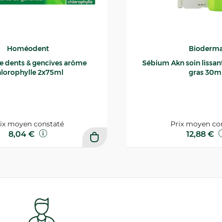
Homéodent
Bioderm
ce dents & gencives arôme
Sébium Akn soin lissant p
lorophylle 2x75ml
gras 30m
ix moyen constaté
Prix moyen co
8,04 €
12,88 €