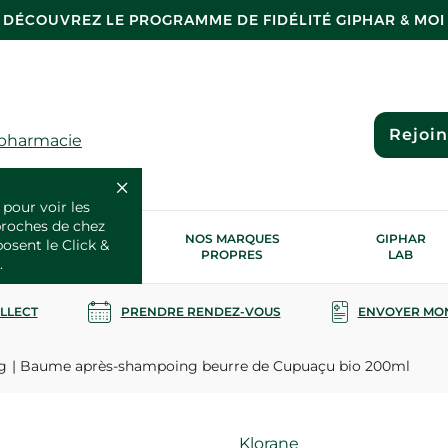
DÉCOUVREZ LE PROGRAMME DE FIDÉLITÉ GIPHAR & MOI
Rejoi
 pharmacie
 pour voir les
proches de chez
OS SERVICES
NOS MARQUES
GIPHAR
posent le Click &
SANTÉ
PROPRES
LAB
.
OLLECT
PRENDRE RENDEZ-VOUS
ENVOYER MO
g
Baume après-shampoing beurre de Cupuaçu bio 200ml
Marque
Klorane