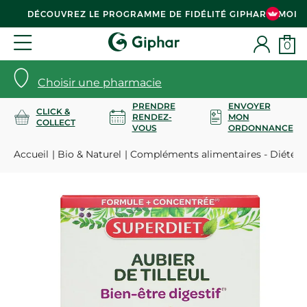
DÉCOUVREZ LE PROGRAMME DE FIDÉLITÉ GIPHAR & MOI
0
Choisir une pharmacie
PRENDRE
ENVOYER
CLICK &
RENDEZ-
MON
COLLECT
VOUS
ORDONNANCE
Accueil
Bio & Naturel
Compléments alimentaires - Diététi