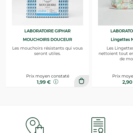
LABORATOIRE GIPHAR
LABORATO
MOUCHOIRS DOUCEUR
Lingettes 
Les mouchoirs résistants qui vous
Les Lingette
seront utiles.
nettoient tout e
de mo
Prix moyen constaté
Prix moye
1,99 €
2,9