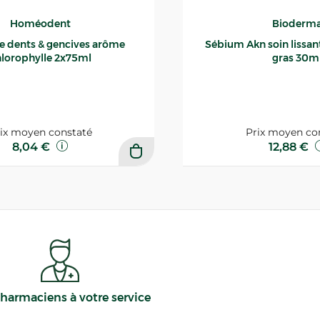
Homéodent
Bioderm
ce dents & gencives arôme
Sébium Akn soin lissant p
lorophylle 2x75ml
gras 30m
ix moyen constaté
Prix moyen co
8,04 €
12,88 €
harmaciens à votre service