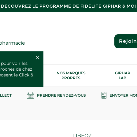
DÉCOUVREZ LE PROGRAMME DE FIDÉLITÉ GIPHAR & MOI
Rejoi
 pharmacie
 pour voir les
proches de chez
OS SERVICES
NOS MARQUES
GIPHAR
posent le Click &
SANTÉ
PROPRES
LAB
.
OLLECT
PRENDRE RENDEZ-VOUS
ENVOYER MO
Marque
LIBEOZ