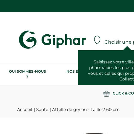
Choisir une
Saisissez votre ville
pharmacies les plus 
QUI SOMMES-NOUS
NOS ENGAGEMENTS
N
vous et celles qui pro
?
RSE
Collect
CLICK & C
Accueil
Santé
Attelle de genou - Taille 2 60 cm