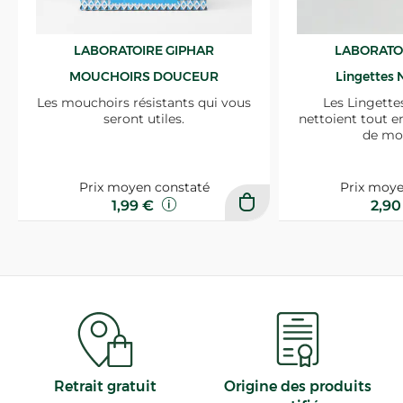
LABORATOIRE GIPHAR
LABORATO
MOUCHOIRS DOUCEUR
Lingettes 
Les mouchoirs résistants qui vous
Les Lingette
seront utiles.
nettoient tout e
de mo
Prix moyen constaté
Prix moye
1,99 €
2,9
Retrait gratuit
Origine des produits