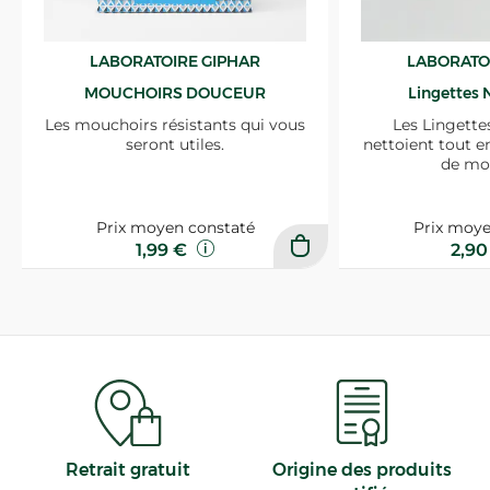
LABORATOIRE GIPHAR
LABORATO
MOUCHOIRS DOUCEUR
Lingettes 
Les mouchoirs résistants qui vous
Les Lingette
seront utiles.
nettoient tout e
de mo
Prix moyen constaté
Prix moye
1,99 €
2,9
Retrait gratuit
Origine des produits