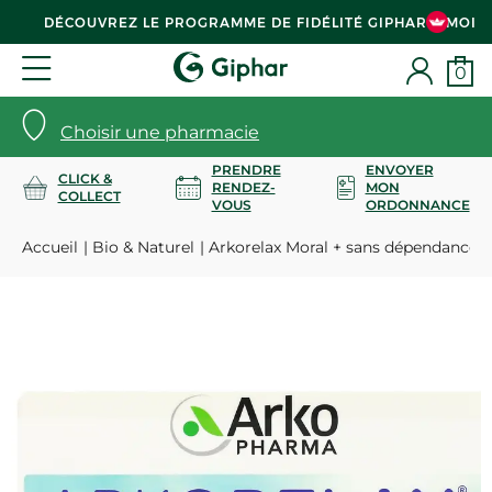
DÉCOUVREZ LE PROGRAMME DE FIDÉLITÉ GIPHAR & MOI
0
Choisir une pharmacie
PRENDRE
ENVOYER
CLICK &
RENDEZ-
MON
COLLECT
VOUS
ORDONNANCE
Accueil
Bio & Naturel
Arkorelax Moral + sans dépendance